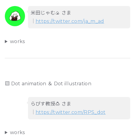
米田じゃむ🍙 さま
┊
https://twitter.com/ja_m_ad
works
▧ Dot animation ＆ Dot illustration
らぴす教授🍮 さま
┊
https://twitter.com/RPS_dot
works