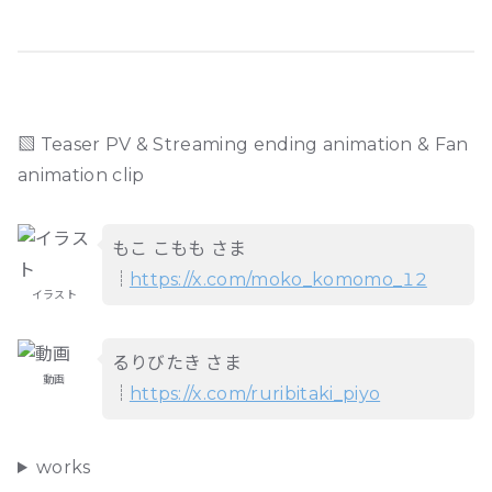
▧ Teaser PV & Streaming ending animation & Fan
animation clip
もこ こもも さま
┊
https://x.com/moko_komomo_12
イラスト
るりびたき さま
動画
┊
https://x.com/ruribitaki_piyo
works