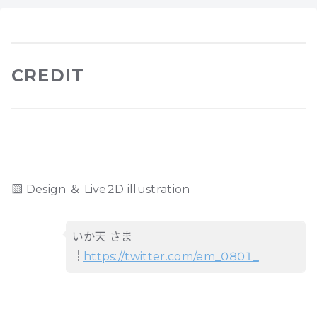
CREDIT
▧ Design ＆ Live2D illustration
いか天 さま
┊
https://twitter.com/em_0801_