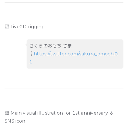
▧ Live2D rigging
さくらのおもち さま
┊
https://twitter.com/sakura_omochi0
1
▧ Main visual illustration for 1st anniversary ＆
SNS icon