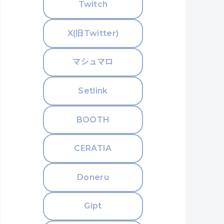
Twitch
X(旧Twitter)
マシュマロ
Setlink
BOOTH
CERATIA
Doneru
Gipt