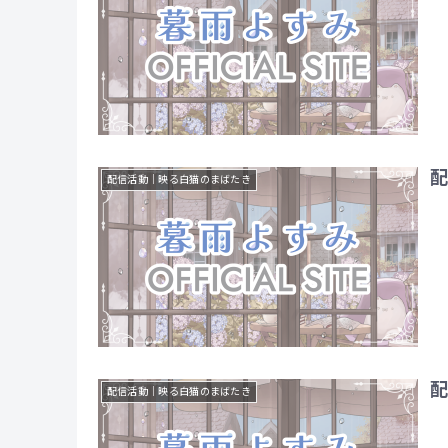
配
配信活動｜映る白猫のまばたき
配
配信活動｜映る白猫のまばたき