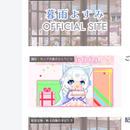
ご
雑記｜カップの底のひとりごと
配
配信活動｜映る白猫のまばたき